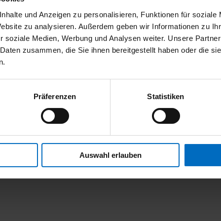
ei Jahre verteilt
von den zu zahlenden Steuern
nhalte und Anzeigen zu personalisieren, Funktionen für soziale
en 7%, im dritten Jahr 6% angerechnet.
Website zu analysieren. Außerdem geben wir Informationen zu I
r soziale Medien, Werbung und Analysen weiter. Unsere Partner
 Daten zusammen, die Sie ihnen bereitgestellt haben oder die s
0 Jahren auf
200.000€
. Hieraus leitet sich bei 20%
n.
.000€
ab.
Präferenzen
Statistiken
hlen Sie in den ersten beiden Jahren jeweils 8.400€
hmal 7.200€, sodass die Förderung über alle 3 Jahre
Auswahl erlauben