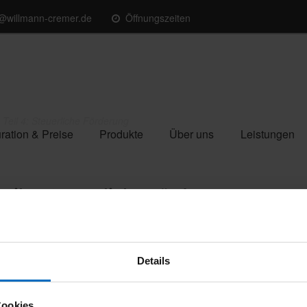
o@willmann-cremer.de
Öffnungszeiten
 Teil 4: Steuerliche Förderung
ration & Preise
Produkte
Über uns
Leistungen
eil 4: Steuerliche Förderung
en-Serie haben wir bereits 3 Fördermöglichkeiten
rliche Förderung.
Details
r
notwendig. Voraussetzung ist, dass Sie Inhaber der
 Außerdem muss das
Haus mindestens 10 Jahren alt
sein.
Cookies