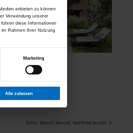
 Medien anbieten zu können
hrer Verwendung unserer
 führen diese Informationen
ie im Rahmen Ihrer Nutzung
Marketing
Alle zulassen
Nächster
Sicher. Schnell. Manuell. WAREMA SecuKit.
Beitrag