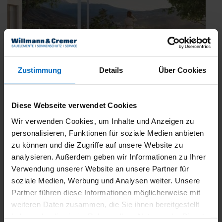
Zustimmung
Details
Über Cookies
Diese Webseite verwendet Cookies
Wir verwenden Cookies, um Inhalte und Anzeigen zu
personalisieren, Funktionen für soziale Medien anbieten
zu können und die Zugriffe auf unsere Website zu
WAREMA Cubic Line – Kubisches Design für
analysieren. Außerdem geben wir Informationen zu Ihrer
Markisen
Verwendung unserer Website an unsere Partner für
Veröffentlicht
5. Mai 2022
soziale Medien, Werbung und Analysen weiter. Unsere
am
Kubisches Design ist mehr als ein Trend. Es ist eine Architektur-
Partner führen diese Informationen möglicherweise mit
und Gestaltungssprache, die mit ihrer Klarheit und eckigen,
weiteren Daten zusammen, die Sie ihnen bereitgestellt
akzentuierten Linienführung zeitlos ist. Setzen Sie mit unseren
haben oder die sie im Rahmen Ihrer Nutzung der Dienste
Markisen der neuen Cubic Line ästhetische Maßstäbe. Klare