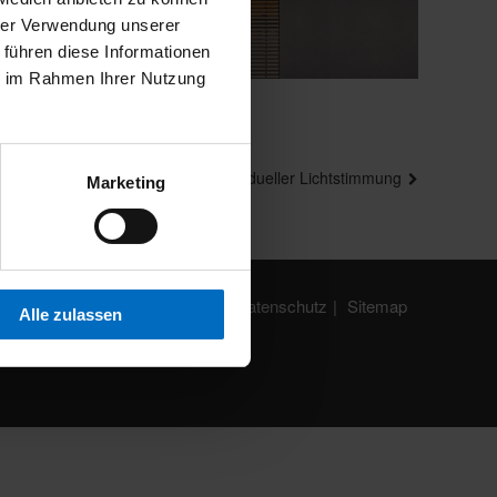
hrer Verwendung unserer
 führen diese Informationen
ie im Rahmen Ihrer Nutzung
 Sie lange Sommerabende in individueller Lichtstimmung
Marketing
Impressum
Datenschutz
Sitemap
Alle zulassen
50226 Frechen