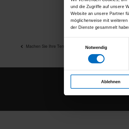
und die Zugriffe auf unsere 
Website an unsere Partner fü
möglicherweise mit weiteren
der Dienste gesammelt habe
Einwilligungsauswahl
Beitragsnavigation
Vorheriger
Machen Sie Ihre Terrasse zum WohnfühlZimmer
Notwendig
Beitrag
Ablehnen
Willmann & Cr