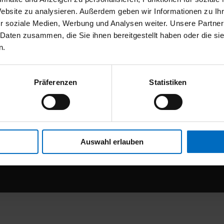
Website zu analysieren. Außerdem geben wir Informationen zu I
r soziale Medien, Werbung und Analysen weiter. Unsere Partner
 Daten zusammen, die Sie ihnen bereitgestellt haben oder die s
n.
Nächster
Genießen
Präferenzen
Statistiken
Beitrag
Auswahl erlauben
emer Bauelemente u. Sonnenschutz GmbH
Frechener Straße 22