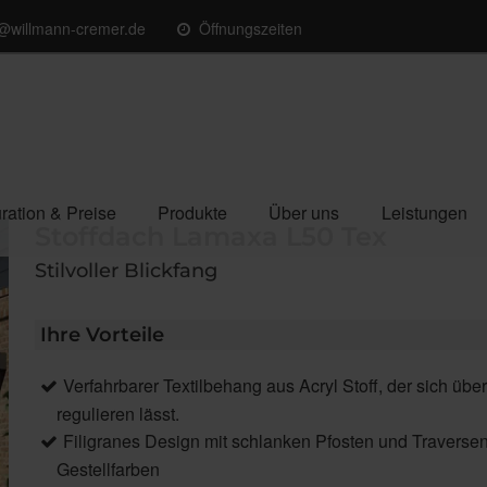
o@willmann-cremer.de
Öffnungszeiten
ration & Preise
Produkte
Über uns
Leistungen
Stoffdach Lamaxa L50 Tex
Stilvoller Blickfang
Ihre Vorteile
Verfahrbarer Textilbehang aus Acryl Stoff, der sich ü
regulieren lässt.
Filigranes Design mit schlanken Pfosten und Traverse
Gestellfarben