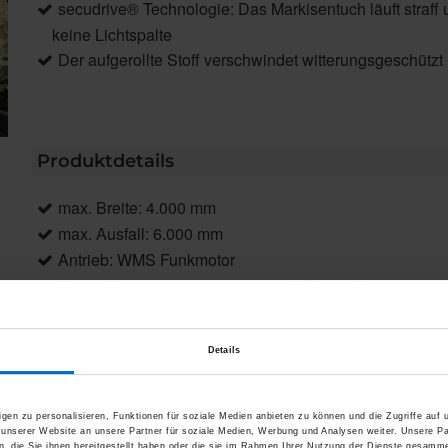
secudrive® Technologie: Das Markisentuch läuft straff
keine Lichtspalte
Der aufgerollte Stoff verschwindet witterungsgeschützt
Produktdetails
max. Breite: 4.000 mm
max. Ausfall: 6.000 mm
Antrieb: WMS Funkmotor
Farbe: Pulverbeschichtet gem. WAREMA Farbwelt, Oberf
Markisentuch: Acryl Standard
Montage: Freistehend, optional Wandanbindung
Details
gen zu personalisieren, Funktionen für soziale Medien anbieten zu können und die Zugriffe auf
 unserer Website an unsere Partner für soziale Medien, Werbung und Analysen weiter. Unsere Pa
Produktbeschreibung
 die Sie ihnen bereitgestellt haben oder die sie im Rahmen Ihrer Nutzung der Dienste gesamme