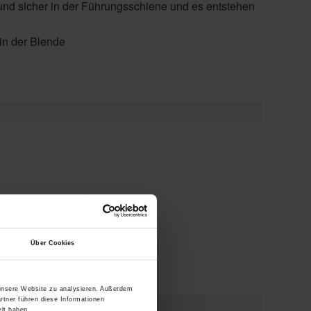
 und sicher in der Führungsschiene und es entstehen
 in der Blende
lächenqualität Feinstruktur
Über Cookies
 unsere Website zu analysieren. Außerdem
rtner führen diese Informationen
lt haben.