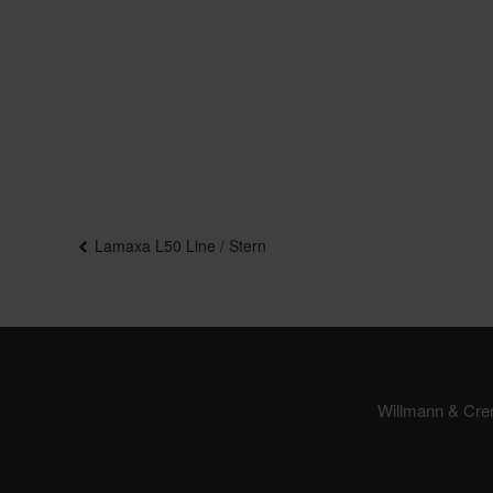
Beitragsnavigation
Lamaxa L50 Line / Stern
Willmann & Cr