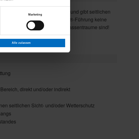
Marketing
Chance. Der Stoff, aus dem Terrassentraume sind!
Alle zulassen
ttung
ereich, direkt und/oder indirekt
en seitlichen Sicht- und/oder Wetterschutz
gangs
standes