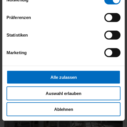
Präferenzen
Das könnte Sie auch interessieren
Statistiken
Marketing
Alle zulassen
Auswahl erlauben
Ablehnen