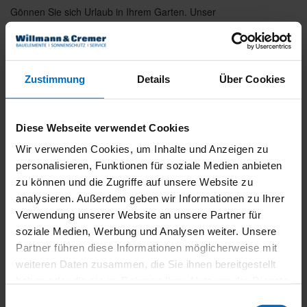
Gönnen Sie sich Urlaub in Ihrem Garten. Unser
leichtes Sonnensegel begeistert durch die
charakteristische quadratische Tuchform und bietet
eine perfekte Kombination von modernem Design
und hochwertiger Verschattung – ganz gleich, ob
Zustimmung
Details
Über Cookies
freistehend oder an der Wand montiert. Die
Kurbelbedienung ermöglicht ein einfaches Ein- und
Ausfahren – ohne Stromversorgung und Verlegen
Diese Webseite verwendet Cookies
von Kabeln.
Wir verwenden Cookies, um Inhalte und Anzeigen zu
personalisieren, Funktionen für soziale Medien anbieten
zu können und die Zugriffe auf unsere Website zu
Brillante Extras
analysieren. Außerdem geben wir Informationen zu Ihrer
Verwendung unserer Website an unsere Partner für
soziale Medien, Werbung und Analysen weiter. Unsere
Weitere Informationen zu Ausstattungs-
Extras Sonea Sonnensegel
Partner führen diese Informationen möglicherweise mit
weiteren Daten zusammen, die Sie ihnen bereitgestellt
haben oder die sie im Rahmen Ihrer Nutzung der Dienste
gesammelt haben.
Farben & Stoffe
Einwilligungsauswahl