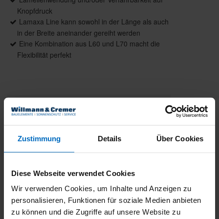
Knopfdruck
Lamaxa Line kann sowohl in der Länge als auch
in der Breite aneinander gereiht werden
Eine Kombination aus L60 und L70 macht die
Flexibilität perfekt
Produktdetails
max. Breite: 4.500 mm / 9.000 mm
max. Ausfall: 12.000 mm / 6.000 mm
Zustimmung
Details
Über Cookies
Lamellen: Lamellen sind drehbar und / oder
verfahrbar
Antrieb: WMS Funkmotor
Diese Webseite verwendet Cookies
Gestellfarbe: Pulverbeschichtet gem. WAREMA
Wir verwenden Cookies, um Inhalte und Anzeigen zu
Farbwelt, Oberflächenqualität Feinstruktur
personalisieren, Funktionen für soziale Medien anbieten
Montage: Freistehend, optional Wandanbindung
zu können und die Zugriffe auf unsere Website zu